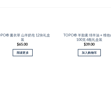
无货
OPO® 薰衣草 山羊奶皂 12块礼盒
TOPO® 羊胎素 绵羊油 + 维他
Add to Wishlist
Add to Wishlist
装
100克 6瓶礼盒装
$
65.00
$
39.00
阅读更多
加入购物车