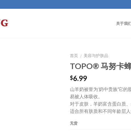
关于我
首页
美容与护肤品
/
TOPO® 马努卡
Add to Wishlist
6.99
$
山羊奶被誉为‘奶中贵族’它的
易被人体吸收。
对于皮肤，羊奶富含蛋白质、
适合所有肤质和不同年龄层人
无货