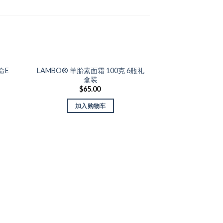
命E
LAMBO® 羊胎素面霜 100克 6瓶礼
Add to Wishlist
Add t
盒装
$
65.00
加入购物车
TOPO® 马努卡
礼
$
6
阅