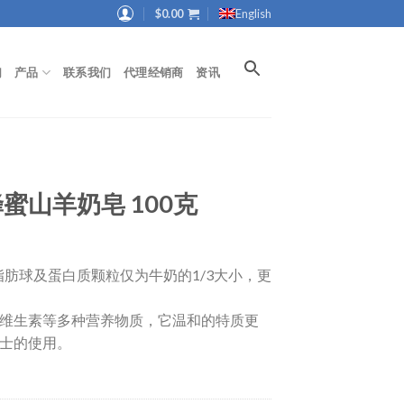
$
0.00
English
们
产品
联系我们
代理经销商
资讯
蜂蜜山羊奶皂 100克
脂肪球及蛋白质颗粒仅为牛奶的1/3大小，更
维生素等多种营养物质，它温和的特质更
士的使用。