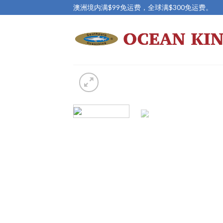
Skip
澳洲境内满$99免运费，全球满$300免运费。
to
content