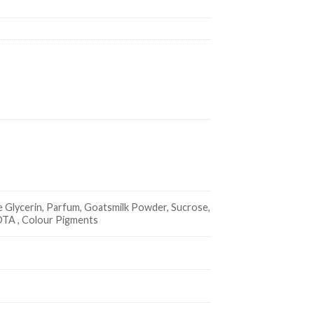
e Glycerin, Parfum, Goatsmilk Powder, Sucrose,
DTA , Colour Pigments