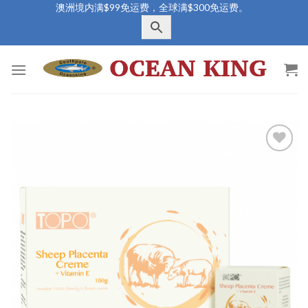
Skip
澳洲境内满$99免运费，全球满$300免运费。
to
content
Add to
Wishlist