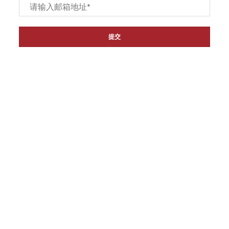
Email
*
链接
主页
关于我们
产品
联系我们
代理经销商
退货和退款政策
资讯
联系方式
地址: 81 Norcal Rd Nunawading VIC 3131
电话: (03) 9878 1988
邮箱:
info@oceanking.com.au
传真: (03) 8822 3878
社交媒体