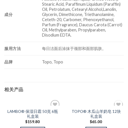
Stearic Acid, Paraffinum Liquidum (Paraffin)
Oil, Petrolatum, Cetearyl Alcohol,Lanolin,
成分
Glycerin, Dimethicone, Triethanolamine,
Ceteth-20, Carbomer, Phenoxyethanol,
Parfum (Fragrance), Daucus Carota (Carrot)
Oil, Methylparaben, Propylparaben,
Disodium EDTA.
服用方法
每日洁面后涂抹于颈部和面部肌肤。
品牌
Topo, Topo
相关产品
无货
LAMBO® 保湿日霜 50克 6瓶
TOPO® 木瓜山羊奶皂 12块
Add to
Add to
礼盒装
礼盒装
Wishlist
Wishlist
$
159.80
$
65.00