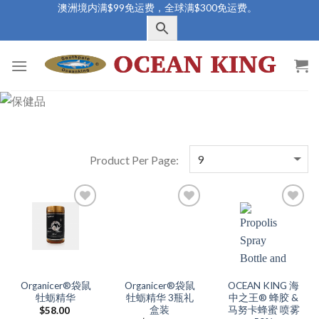
Skip
澳洲境内满$99免运费，全球满$300免运费。
to
content
Add to
Add to
Add to
Wishlist
Wishlist
Wishlist
Organicer®袋鼠
Organicer®袋鼠
OCEAN KING 海
牡蛎精华
牡蛎精华 3瓶礼
中之王® 蜂胶 &
盒装
马努卡蜂蜜 喷雾
$
58.00