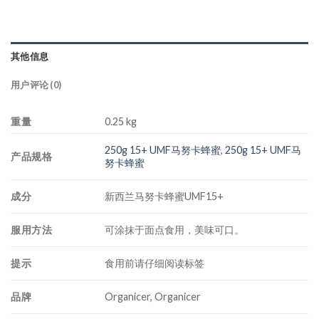
其他信息
用户评论 (0)
重量
0.25 kg
250g 15+ UMF马努卡蜂蜜
,
250g 15+ UMF马
产品规格
努卡蜂蜜
成分
新西兰马努卡蜂蜜UMF15+
服用方法
可涂抹于面点食用，美味可口。
提示
食用前请仔细阅读标签
品牌
Organicer, Organicer