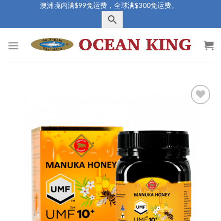
Skip
澳洲境内满$99免运费，全球满$300免运费。
to
content
Add to
Wishlist