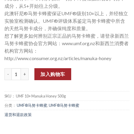
成分，从5+开始往上分级。
此澳轩尼®马努卡蜂蜜保证UMF®级别10+以上，并经独立
实验室检测确认。UMF®评级体系鉴定马努卡蜂蜜中所含
的天然马努卡成分，并确保纯度和质量。
想了解更多如何辨别正宗正品的马努卡蜂蜜，请登录新西兰
马努卡蜂蜜协会官方网站：www.umf.org.nz和新西兰消费者
机构官方网站：
http://www.consumer.org.nz/articles/manuka-honey
数量
加入购物车
SKU：
UMF 10+ Manuka Honey 500g
分类：
UMF®马努卡蜂蜜
,
UMF®马努卡蜂蜜
退货和退款政策