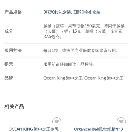
产品规格
3瓶90粒礼盒装
,
3瓶90粒礼盒装
越橘（蓝莓）果萃取物150毫克，等同于越橘
成分
（蓝莓）（鲜）15克，越橘（蓝莓）花青素
37.5毫克。
服用方法
每日1粒，或按照专业保健专家建议服用。
提示
服用前请仔细阅读产品标签。
品牌
Ocean King 海中之王, Ocean King 海中之王
相关产品
OCEAN KING 海中之王® 乳
Organicer®袋鼠牡蛎精华 3
Add to
Add to