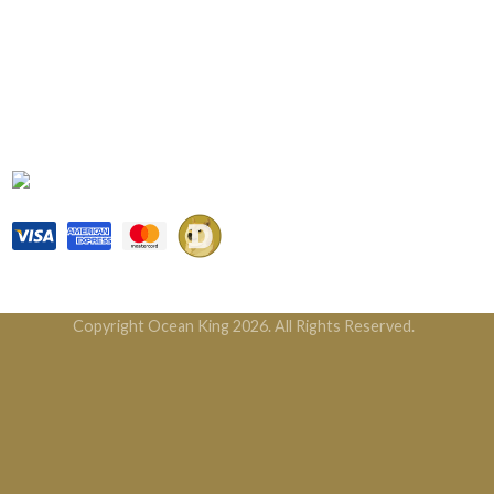
邮箱:
info@oceanking.com.au
传真: (03) 8822 3878
社交媒体
支付方式
Copyright Ocean King 2026. All Rights Reserved.