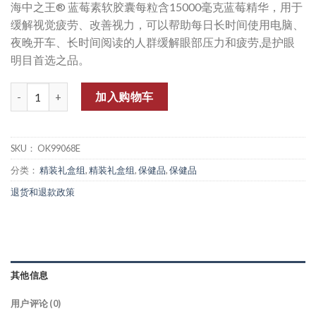
海中之王® 蓝莓素软胶囊每粒含15000毫克蓝莓精华，用于
缓解视觉疲劳、改善视力，可以帮助每日长时间使用电脑、
夜晚开车、长时间阅读的人群缓解眼部压力和疲劳,是护眼
明目首选之品。
数量
加入购物车
SKU：
OK99068E
分类：
精装礼盒组
,
精装礼盒组
,
保健品
,
保健品
退货和退款政策
其他信息
用户评论 (0)