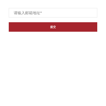
Email
*
链接
主页
关于我们
产品
联系我们
代理经销商
退货和退款政策
资讯
联系方式
地址: 81 Norcal Rd Nunawading VIC 3131
电话: (03) 9878 1988