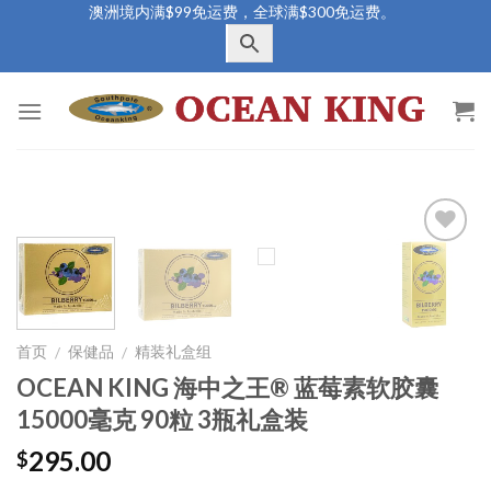
Skip
澳洲境内满$99免运费，全球满$300免运费。
to
content
Add to
Wishlist
首页
保健品
精装礼盒组
/
/
OCEAN KING 海中之王® 蓝莓素软胶囊
15000毫克 90粒 3瓶礼盒装
295.00
$