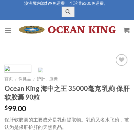
Skip
澳洲境内满$99免运费，全球满$300免运费。
to
content
Add to
Wishlist
首页
保健品
护肝、血糖
/
/
Ocean King 海中之王 35000毫克 乳蓟 保肝
软胶囊 90粒
99.00
$
保肝软胶囊的主要成分是乳蓟提取物。乳蓟又名水飞蓟，被
认为是保肝护肝的天然良品。