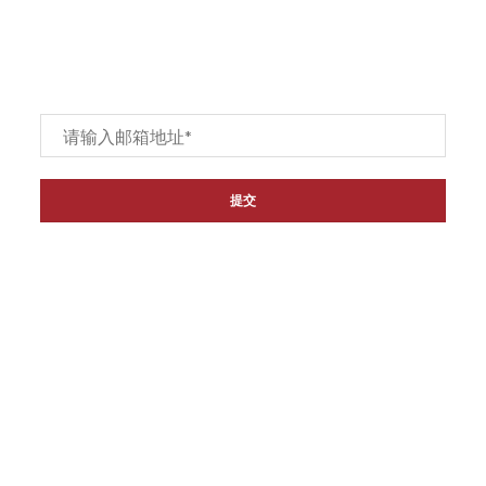
订阅
Email
*
链接
主页
关于我们
产品
联系我们
代理经销商
退货和退款政策
资讯