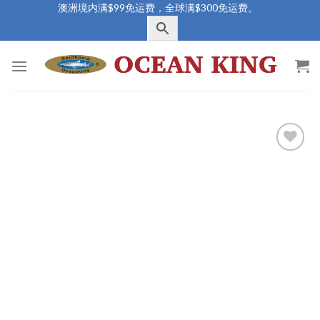
Skip
澳洲境内满$99免运费，全球满$300免运费。
to
content
Add to
Wishlist