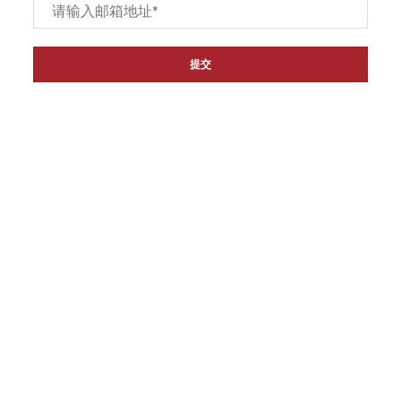
Email
*
链接
主页
关于我们
产品
联系我们
代理经销商
退货和退款政策
资讯
联系方式
地址: 81 Norcal Rd Nunawading VIC 3131
电话: (03) 9878 1988
邮箱:
info@oceanking.com.au
传真: (03) 8822 3878
社交媒体