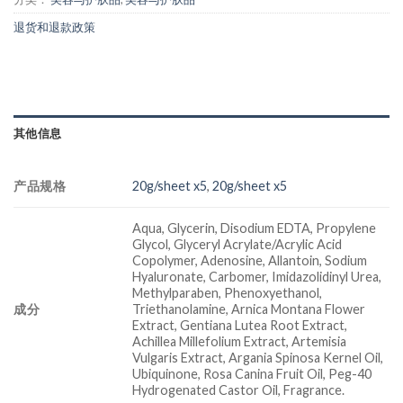
退货和退款政策
其他信息
产品规格
20g/sheet x5
,
20g/sheet x5
Aqua, Glycerin, Disodium EDTA, Propylene
Glycol, Glyceryl Acrylate/Acrylic Acid
Copolymer, Adenosine, Allantoin, Sodium
Hyaluronate, Carbomer, Imidazolidinyl Urea,
Methylparaben, Phenoxyethanol,
成分
Triethanolamine, Arnica Montana Flower
Extract, Gentiana Lutea Root Extract,
Achillea Millefolium Extract, Artemisia
Vulgaris Extract, Argania Spinosa Kernel Oil,
Ubiquinone, Rosa Canina Fruit Oil, Peg-40
Hydrogenated Castor Oil, Fragrance.