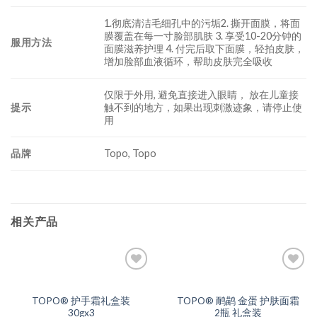
1.彻底清洁毛细孔中的污垢2. 撕开面膜，将面
膜覆盖在每一寸脸部肌肤 3. 享受10-20分钟的
服用方法
面膜滋养护理 4. 付完后取下面膜，轻拍皮肤，
增加脸部血液循环，帮助皮肤完全吸收
仅限于外用, 避免直接进入眼睛， 放在儿童接
提示
触不到的地方，如果出现刺激迹象，请停止使
用
品牌
Topo, Topo
相关产品
Add to
Add to
Wishlist
Wishlist
TOPO® 护手霜礼盒装
TOPO® 鸸鹋 金蛋 护肤面霜
30gx3
2瓶 礼盒装