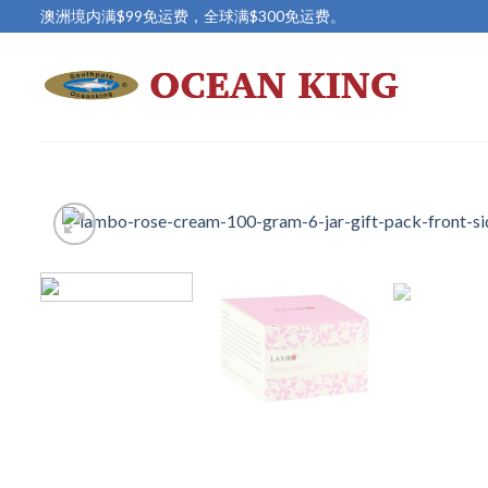
Skip
澳洲境内满$99免运费，全球满$300免运费。
to
content