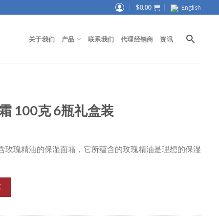
$
0.00
English
关于我们
产品
联系我们
代理经销商
资讯
霜 100克 6瓶礼盒装
款富含玫瑰精油的保湿面霜，它所蕴含的玫瑰精油是理想的保湿
车