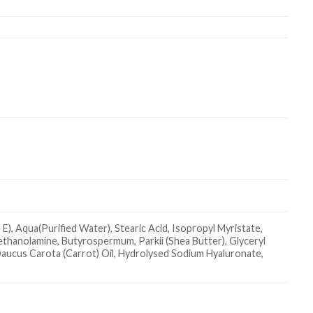
), Aqua(Purified Water), Stearic Acid, Isopropyl Myristate,
iethanolamine, Butyrospermum, Parkii (Shea Butter), Glyceryl
aucus Carota (Carrot) Oil, Hydrolysed Sodium Hyaluronate,