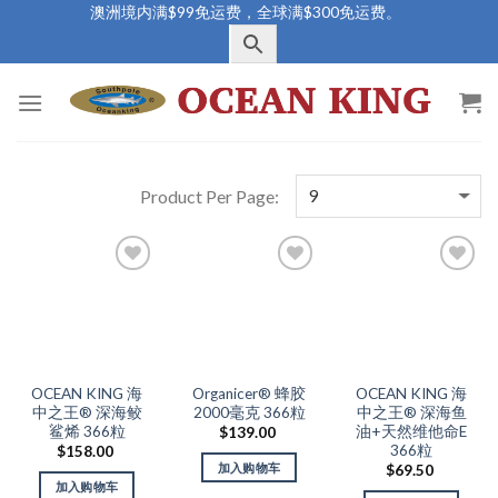
Skip
澳洲境内满$99免运费，全球满$300免运费。
to
content
Add to
Add to
Add to
Wishlist
Wishlist
Wishlist
OCEAN KING 海
Organicer® 蜂胶
OCEAN KING 海
中之王® 深海鲛
2000毫克 366粒
中之王® 深海鱼
鲨烯 366粒
油+天然维他命E
$
139.00
366粒
$
158.00
加入购物车
$
69.50
加入购物车