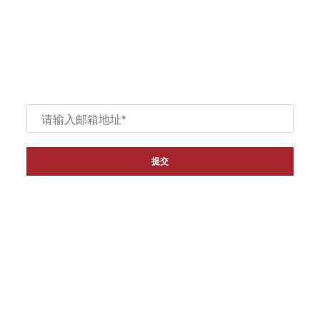
订阅
Email
*
链接
主页
关于我们
产品
联系我们
代理经销商
退货和退款政策