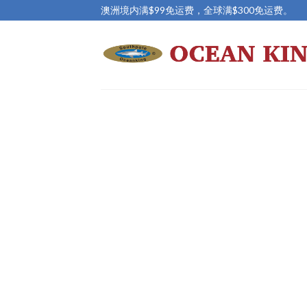
Skip
澳洲境内满$99免运费，全球满$300免运费。
to
content