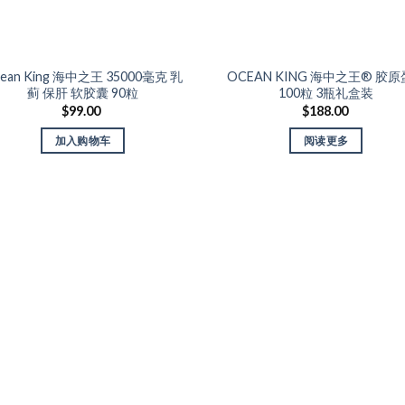
无货
ean King 海中之王 35000毫克 乳
OCEAN KING 海中之王® 胶
Add to Wishlist
Add to Wishlist
蓟 保肝 软胶囊 90粒
100粒 3瓶礼盒装
$
99.00
$
188.00
加入购物车
阅读更多