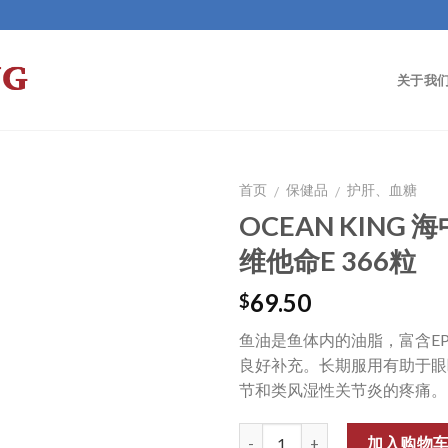
关于我
首页
保健品
护肝、血糖
/
/
OCEAN KING
Add to Wishlist
维他命E 366粒
69.50
$
鱼油是鱼体内的油脂，富含E
良好补充。长期服用有助于眼
节和类风湿性关节炎的疼痛。
数量
加入购物