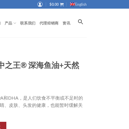
$
0.00
English
们
产品
联系我们
代理经销商
资讯
 海中之王® 深海鱼油+天然
PA和DHA，是人们饮食不平衡或不足时的
睛、皮肤、头发的健康，也能暂时缓解关
车