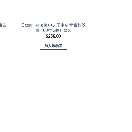
原蛋白
Ocean King 海中之王® 虾青素软胶
Add to Wishlist
Add t
囊 100粒 3瓶礼盒装
$
258.00
加入购物车
Organicer®
$
15
加入