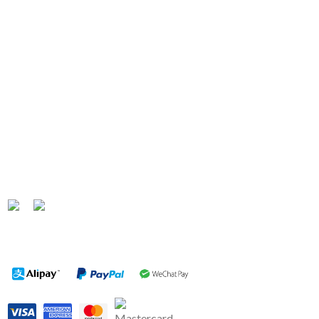
链接
主页
关于我们
产品
联系我们
代理经销商
退货和退款政策
资讯
联系方式
地址: 81 Norcal Rd Nunawading VIC 3131
电话: (03) 9878 1988
邮箱:
info@oceanking.com.au
传真: (03) 8822 3878
社交媒体
支付方式