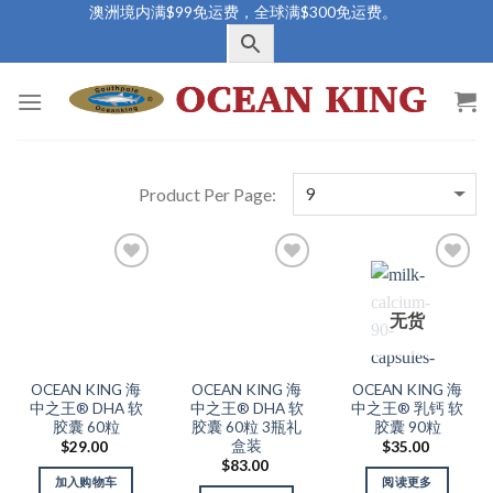
Skip
澳洲境内满$99免运费，全球满$300免运费。
to
content
Add to
Add to
Add to
Wishlist
Wishlist
Wishlist
无货
OCEAN KING 海
OCEAN KING 海
OCEAN KING 海
中之王® DHA 软
中之王® DHA 软
中之王® 乳钙 软
胶囊 60粒
胶囊 60粒 3瓶礼
胶囊 90粒
盒装
$
29.00
$
35.00
$
83.00
加入购物车
阅读更多